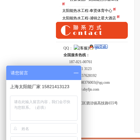
太阳能热水工程-奉贤体育中心
太阳能热水工程-浦锦之星大酒店
QQ：
全国服务热线：
187-021-00761
158 2141 3123
请您留言
传真：
021-57628192
Email：
1098376003@qq.com
上海太阳能厂家 15821413123
http:
//www.shyfjn.com
工厂地址:
上海市松江区泗泾镇高技路655号