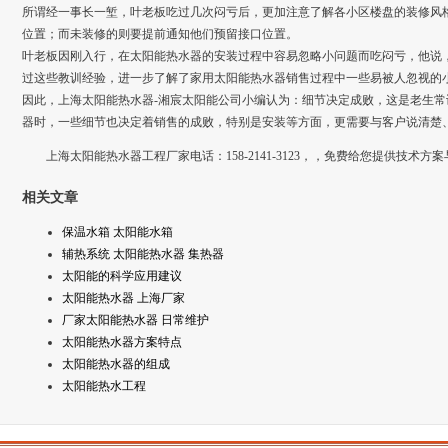
所谓经一事长一堑，叶老板吃过几次闷亏后，更加注意了解各小区楼盘的装修风
位置；而未装修的则要提前通知他们预留接口位置。
叶老板因刚入行，在太阳能热水器的安装过程中容易忽略小问题而吃闷亏，他说
过这些教训经验，进一步了解了家用太阳能热水器销售过程中一些易被人忽视的
因此，上海太阳能热水器-湘宸太阳能公司小编认为：细节决定成败，这是老生
器时，一些细节也决定着销售的成败，特别是安装等方面，更需要与客户说清楚
上海太阳能热水器工程厂家电话：158-2141-3123，，免费给您提供技术方
相关文章
保温水箱 太阳能水箱
辅热系统 太阳能热水器 集热器
太阳能的科学应用建议
太阳能热水器 上海厂家
厂家太阳能热水器 日常维护
太阳能热水器方案特点
太阳能热水器的组成
太阳能热水工程