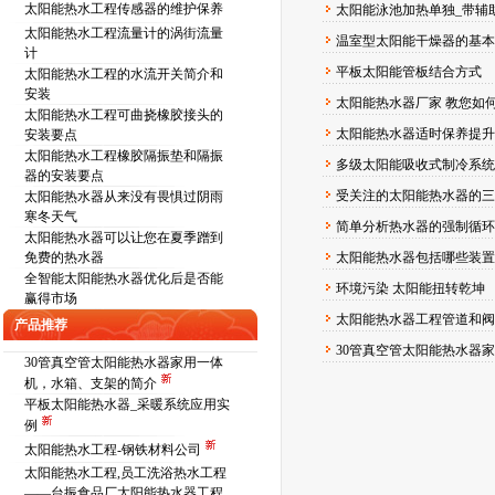
太阳能热水工程传感器的维护保养
太阳能泳池加热单独_带辅
太阳能热水工程流量计的涡街流量
温室型太阳能干燥器的基
计
平板太阳能管板结合方式
太阳能热水工程的水流开关简介和
安装
太阳能热水器厂家 教您如
太阳能热水工程可曲挠橡胶接头的
太阳能热水器适时保养提升
安装要点
太阳能热水工程橡胶隔振垫和隔振
多级太阳能吸收式制冷系
器的安装要点
受关注的太阳能热水器的三
太阳能热水器从来没有畏惧过阴雨
寒冬天气
简单分析热水器的强制循
太阳能热水器可以让您在夏季蹭到
免费的热水器
太阳能热水器包括哪些装
全智能太阳能热水器优化后是否能
环境污染 太阳能扭转乾坤
赢得市场
太阳能热水器工程管道和阀
产品推荐
30管真空管太阳能热水器
30管真空管太阳能热水器家用一体
机，水箱、支架的简介
平板太阳能热水器_采暖系统应用实
例
太阳能热水工程-钢铁材料公司
太阳能热水工程,员工洗浴热水工程
——台振食品厂太阳能热水器工程