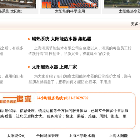
热系统 太阳能
太阳能的科学应用
太阳能热水器
更多>
辅热系统 太阳能热水器 集热器
之后，有很多
上海湘宸节能技术有限公司自创建以来，湘宸的每位员工始
…...
终践行着“科技创业，品质兴业，双赢建业”的文化……...
太阳能热水器 上海厂家
，说用咱们湘
为大家介绍了咱们湘宸太阳能热水器的日常维护之后，那有
…...
些朋友就着急了，想着如何才能防止损坏。不用担……...
24小时服务热线:(0)21-57629792
的后勤保障、信息处理、物流运输等全方位的服务体系，已建立全国多个售后服
服务质量，让您无后顾之忧。 服务宗旨：快速、果断、准确、周到、彻底。
更
太阳能公司
合同能源管理
上海不锈钢水箱
上海太阳能