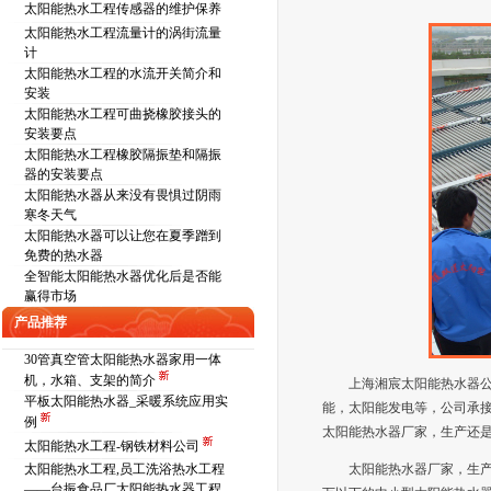
太阳能热水工程传感器的维护保养
太阳能热水工程流量计的涡街流量
计
太阳能热水工程的水流开关简介和
安装
太阳能热水工程可曲挠橡胶接头的
安装要点
太阳能热水工程橡胶隔振垫和隔振
器的安装要点
太阳能热水器从来没有畏惧过阴雨
寒冬天气
太阳能热水器可以让您在夏季蹭到
免费的热水器
全智能太阳能热水器优化后是否能
赢得市场
产品推荐
30管真空管太阳能热水器家用一体
机，水箱、支架的简介
上海湘宸太阳能热水器公
平板太阳能热水器_采暖系统应用实
能，太阳能发电等，公司承
例
太阳能热水器厂家，生产还
太阳能热水工程-钢铁材料公司
太阳能热水工程,员工洗浴热水工程
太阳能热水器厂家，生产
——台振食品厂太阳能热水器工程