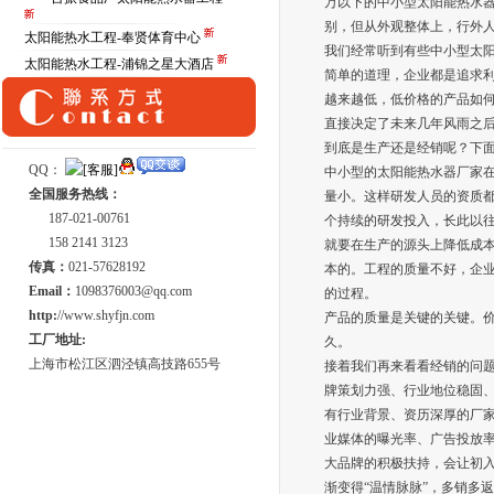
万以下的中小型太阳能热水
别，但从外观整体上，行外
太阳能热水工程-奉贤体育中心
我们经常听到有些中小型太
太阳能热水工程-浦锦之星大酒店
简单的道理，企业都是追求利
越来越低，低价格的产品如
直接决定了未来几年风雨之
到底是生产还是经销呢？下面
QQ：
中小型的太阳能热水器厂家
全国服务热线：
量小。这样研发人员的资质
187-021-00761
个持续的研发投入，长此以
158 2141 3123
就要在生产的源头上降低成
传真：
021-57628192
本的。工程的质量不好，企
Email：
1098376003@qq.com
的过程。
http:
//www.shyfjn.com
产品的质量是关键的关键。
工厂地址:
久。
上海市松江区泗泾镇高技路655号
接着我们再来看看经销的问
牌策划力强、行业地位稳固
有行业背景、资历深厚的厂
业媒体的曝光率、广告投放
大品牌的积极扶持，会让初
渐变得“温情脉脉”，多销多