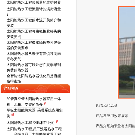
太阳能热水工程传感器的维护保养
太阳能热水工程流量计的涡街流量
计
太阳能热水工程的水流开关简介和
安装
太阳能热水工程可曲挠橡胶接头的
安装要点
太阳能热水工程橡胶隔振垫和隔振
器的安装要点
太阳能热水器从来没有畏惧过阴雨
寒冬天气
太阳能热水器可以让您在夏季蹭到
免费的热水器
全智能太阳能热水器优化后是否能
赢得市场
产品推荐
30管真空管太阳能热水器家用一体
机，水箱、支架的简介
KFXRS-120B
平板太阳能热水器_采暖系统应用实
产品及应用效果展示
例
太阳能热水工程-钢铁材料公司
产品介绍如果您有太阳能方面
太阳能热水工程,员工洗浴热水工程
——台振食品厂太阳能热水器工程