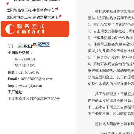
太阳能热水工程-奉贤体育中心
壁挂式平板分体太阳能
太阳能热水工程-浦锦之星大酒店
壁挂式太阳能热水器和平板
1、本产品实现了与建筑的完
2、自主研发的整板板芯，即
3、平板集热器为铝合金边框
4、使用承压搪瓷内胆保温
QQ：
恒温控制及保证全天候热水
全国服务热线：
5、可用导热介质进行循环换
187-021-00761
6、系统可实现全自动智能控
158 2141 3123
壁挂式太阳能热水器的集热
传真：
021-57628192
筑南立面阳台上。其工作原
Email：
1098376003@qq.com
使整个水箱内的水温逐渐升
http:
//www.shyfjn.com
工厂地址:
其工作原理是：平板壁
上海市松江区泗泾镇高技路655号
内中的工质的温度不断升高
下，热水自下而上的自然循
零下40度不冻。所以即使高
壁挂式太阳能热水器有