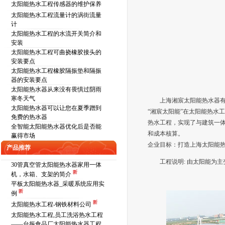
太阳能热水工程传感器的维护保养
太阳能热水工程流量计的涡街流量
计
太阳能热水工程的水流开关简介和
安装
太阳能热水工程可曲挠橡胶接头的
安装要点
太阳能热水工程橡胶隔振垫和隔振
器的安装要点
太阳能热水器从来没有畏惧过阴雨
寒冬天气
上海湘宸太阳能热水器
太阳能热水器可以让您在夏季蹭到
“湘宸太阳能”在太阳能热水
免费的热水器
热水工程，实现了与建筑一
全智能太阳能热水器优化后是否能
和成本核算。
赢得市场
企业目标：打造上海太阳能
产品推荐
工程说明: 由太阳能为
30管真空管太阳能热水器家用一体
机，水箱、支架的简介
平板太阳能热水器_采暖系统应用实
例
太阳能热水工程-钢铁材料公司
太阳能热水工程,员工洗浴热水工程
——台振食品厂太阳能热水器工程