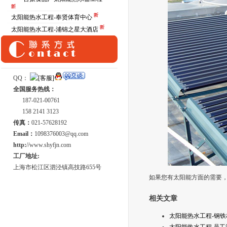
太阳能热水工程-奉贤体育中心
太阳能热水工程-浦锦之星大酒店
QQ：
全国服务热线：
187-021-00761
158 2141 3123
传真：
021-57628192
Email：
1098376003@qq.com
http:
//www.shyfjn.com
工厂地址:
上海市松江区泗泾镇高技路655号
如果您有太阳能方面的需要，请与
相关文章
太阳能热水工程-钢铁