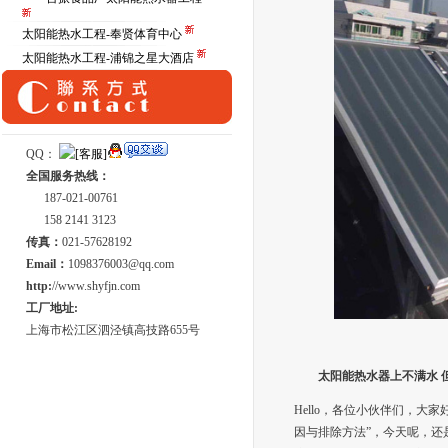
太阳能热水工程-奉贤体育中心
太阳能热水工程-浦锦之星大酒店
QQ：
全国服务热线：
187-021-00761
158 2141 3123
传真：
021-57628192
Email：
1098376003@qq.com
http:
//www.shyfjn.com
工厂地址:
上海市松江区泗泾镇高技路655号
太阳能热水器上不满水 
Hello，各位小伙伴们，
因与排除方法”，今天呢，还