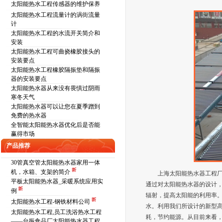
太阳能热水工程传感器的维护保养
太阳能热水工程流量计的涡街流量
计
太阳能热水工程的水流开关简介和
安装
太阳能热水工程可曲挠橡胶接头的
安装要点
太阳能热水工程橡胶隔振垫和隔振
器的安装要点
太阳能热水器从来没有畏惧过阴雨
寒冬天气
太阳能热水器可以让您在夏季蹭到
免费的热水器
全智能太阳能热水器优化后是否能
赢得市场
产品推荐
30管真空管太阳能热水器家用一体
机，水箱、支架的简介
上海太阳能热水器工程
平板太阳能热水器_采暖系统应用实
通过对太阳能热水器的设计
例
辐射，提高太阳能的利用率
太阳能热水工程-钢铁材料公司
水。利用我们所设计的新型
太阳能热水工程,员工洗浴热水工程
耗，节约能源。从目前来看
——台振食品厂太阳能热水器工程