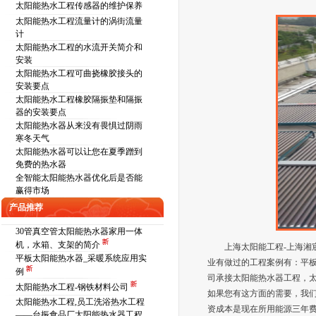
太阳能热水工程传感器的维护保养
太阳能热水工程流量计的涡街流量
计
太阳能热水工程的水流开关简介和
安装
太阳能热水工程可曲挠橡胶接头的
安装要点
太阳能热水工程橡胶隔振垫和隔振
器的安装要点
太阳能热水器从来没有畏惧过阴雨
寒冬天气
太阳能热水器可以让您在夏季蹭到
免费的热水器
全智能太阳能热水器优化后是否能
赢得市场
产品推荐
30管真空管太阳能热水器家用一体
机，水箱、支架的简介
上海太阳能工程-上海湘宸
平板太阳能热水器_采暖系统应用实
业有做过的工程案例有：平板
例
司承接太阳能热水器工程，
太阳能热水工程-钢铁材料公司
如果您有这方面的需要，我们
太阳能热水工程,员工洗浴热水工程
资成本是现在所用能源三年
——台振食品厂太阳能热水器工程