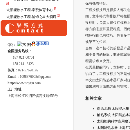
保省钱看得到。
太阳能热水工程-奉贤体育中心
工程投标技巧是很多人都关
细，文字格式和排版严格按
太阳能热水工程-浦锦之星大酒店
投标时，负责人仅仅在模板
标方的态度和重视程度。因
招标报价也有技巧。凭着多
或第三的位置。
QQ：
当然，这个技巧的前提是产
全国服务热线：
和不参与的招标，非正式议
187-021-00761
程需求点来决定。
158 2141 3123
张秀星提醒同行，竞标时，
传真：
021-57628192
说白了，工程投标拼的不是
Email：
1098376003@qq.com
本文由太阳能热水器厂家-湘宸
http:
//www.shyfjn.com
如果您有太阳能方面的需求，也可
工厂地址:
上海市松江区泗泾镇高技路655号
相关文章
保温水箱 太阳能水箱
辅热系统 太阳能热水
太阳能的科学应用建
太阳能热水器 上海厂