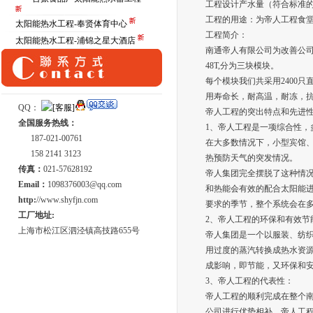
工程设计产水量（符合标准的
工程的用途：为帝人工程食
太阳能热水工程-奉贤体育中心
工程简介：
太阳能热水工程-浦锦之星大酒店
南通帝人有限公司为改善公
48T,分为三块模块。
每个模块我们共采用2400只
用寿命长，耐高温，耐冻，
QQ：
帝人工程的突出特点和先进
全国服务热线：
1、帝人工程是一项综合性，
187-021-00761
在大多数情况下，小型宾馆
158 2141 3123
热预防天气的突发情况。
传真：
021-57628192
帝人集团完全摆脱了这种情
Email：
1098376003@qq.com
和热能会有效的配合太阳能
http:
//www.shyfjn.com
要求的季节，整个系统会在多
工厂地址:
2、帝人工程的环保和有效节
上海市松江区泗泾镇高技路655号
帝人集团是一个以服装、纺
用过度的蒸汽转换成热水资
成影响，即节能，又环保和
3、帝人工程的代表性：
帝人工程的顺利完成在整个
公司进行优势相补，帝人工