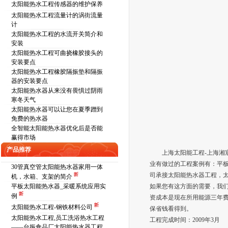
太阳能热水工程传感器的维护保养
太阳能热水工程流量计的涡街流量
计
太阳能热水工程的水流开关简介和
安装
太阳能热水工程可曲挠橡胶接头的
安装要点
太阳能热水工程橡胶隔振垫和隔振
器的安装要点
太阳能热水器从来没有畏惧过阴雨
寒冬天气
太阳能热水器可以让您在夏季蹭到
免费的热水器
全智能太阳能热水器优化后是否能
赢得市场
产品推荐
上海太阳能工程-上海湘宸
业有做过的工程案例有：平板
30管真空管太阳能热水器家用一体
司承接太阳能热水器工程，
机，水箱、支架的简介
平板太阳能热水器_采暖系统应用实
如果您有这方面的需要，我们
例
资成本是现在所用能源三年
太阳能热水工程-钢铁材料公司
保省钱看得到。
太阳能热水工程,员工洗浴热水工程
工程完成时间：2009年3月
——台振食品厂太阳能热水器工程