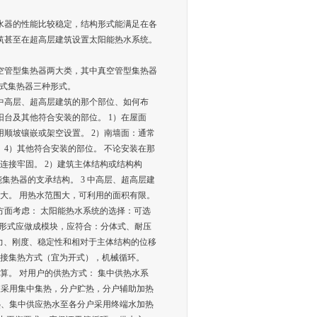
水器的性能比较稳定，结构形式能满足在各
筑甚至在超高层建筑设置太阳能热水系统。
空管型集热器两大类，其中真空管型集热器
管式集热器三种形式。
中高层、超高层建筑的那个部位、如何布
阳台及其他符合安装的部位。 1）在屋面
顺坡镶嵌或架空设置。 2）南墙面：通常
 4）其他符合安装的部位。 不论安装在那
连接牢固。 2）建筑主体结构或结构构
集热器的支承结构。 3 中高层、超高层建
速大。 用热水范围大，可利用的面积有限。
方面考虑： 太阳能热水系统的选择：可选
构形式应做成模块，应符合：分体式、耐压
能力、刚度、稳定性和相对于主体结构的位移
直接集热方式（宜为开式），机械循环。
算。 对用户的供热方式： 集中供热水系
宜采用集中集热，分户贮热，分户辅助加热
热、集中供应热水至各分户采用终端水加热