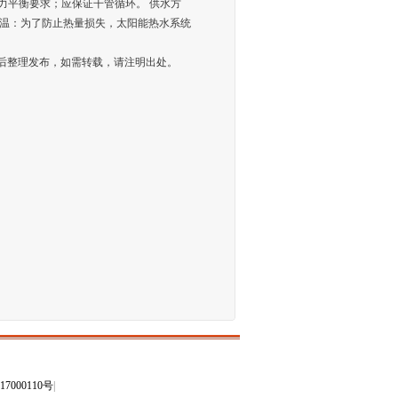
力平衡要求；应保证干管循环。 供水方
 保温：为了防止热量损失，太阳能热水系统
联盟网后整理发布，如需转载，请注明出处。
17000110号
|