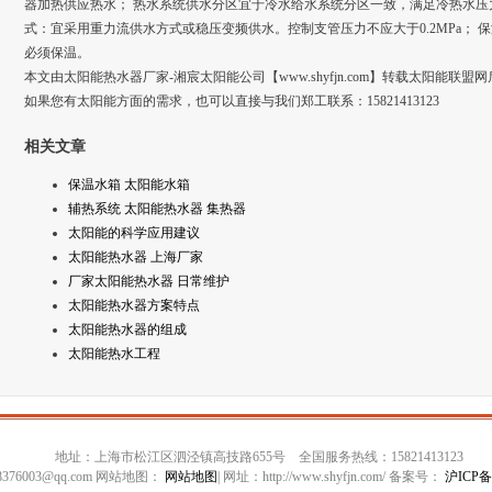
器加热供应热水； 热水系统供水分区宜于冷水给水系统分区一致，满足冷热水压
式：宜采用重力流供水方式或稳压变频供水。控制支管压力不应大于0.2MPa；
必须保温。
本文由太阳能热水器厂家-湘宸太阳能公司【www.shyfjn.com】转载太阳能
如果您有太阳能方面的需求，也可以直接与我们郑工联系：15821413123
相关文章
保温水箱 太阳能水箱
辅热系统 太阳能热水器 集热器
太阳能的科学应用建议
太阳能热水器 上海厂家
厂家太阳能热水器 日常维护
太阳能热水器方案特点
太阳能热水器的组成
太阳能热水工程
地址：上海市松江区泗泾镇高技路655号 全国服务热线：15821413123
98376003@qq.com 网站地图：
网站地图
| 网址：http://www.shyfjn.com/ 备案号：
沪ICP备