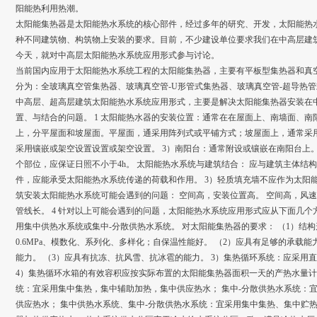
阳能热利用热潮。
太阳能集热器是太阳能热水系统的核心部件，经过多年的研究、开发，太阳能热
种不同建筑物、构筑物上安装的要求。目前，不少建设单位要求我们在中高层建
今天，就对中高层太阳能热水系统应用形式参与讨论。
当前国内应用于太阳能热水系统工程的太阳能集热器，主要有平板型集热器和真
分为：全玻璃真空管集热器、玻璃真空管-U形管式集热器、玻璃真空管-超导热
中高层、超高层建筑太阳能热水系统应用形式，主要是解决太阳能集热器安装在
置、与结合的问题。 1 太阳能热水器的安装位置：通常在在屋面上、南墙面、南
上，分平屋面和坡屋面。平屋面，通采用阵列式或平铺方式；坡屋面上，通常采用
采用镶嵌或架空设置设置或架空设置。 3）南阳台：通常附设或镶嵌在南阳台上。
个部位，应保证日照不小于4h。 太阳能热水系统与建筑结合： 应与建筑主体结构
件，应能承受太阳能热水系统传递的荷载和作用。 3）轻质填充墙不应作为太阳能
筑安装太阳能热水系统可能会遇到的问题： 空间高，安装位置高。 空间高，风
管线长。 4 针对以上可能会遇到的问题，太阳能热水系统应用形式应从下面几个
用集中供热水系统或集中-分散供热水系统。 对太阳能集热器的要求： （1）结
0.6MPa、模数化、系列化、多样化；自保温性能好。 （2）应具有足够的承载
能力。 （3）应具有抗冻、抗风雪、抗冰雹的能力。 3）集热循环系统：应采用
4）集热循环水箱的有效容积应按实际布置的太阳能集热器面积一天的产热水量计
统：宜采用集中集热，集中辅助加热，集中供应热水； 集中-分散供热水系统：
供应热水； 集中供热水系统、集中-分散供热水系统：宜采用集中集热、集中贮