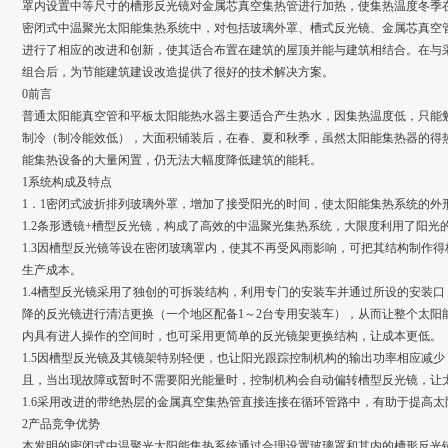
罩内设置中等尺寸的槽形反光镜对金属芯真空集热管进行加热，使集热温度冬季在80
密闭式中温聚光太阳能集热系统中，对包括玻璃外罩、槽式反光镜、金属芯真空
进行了相应的改进和创新，使其适合布置在建筑的屋顶并能与建筑相结合。在与
组合后，为节能建筑建设改造提供了很好的技术解决方案。
0前言
普通太阳能真空管和平板太阳能热水器主要适合产生热水，因集热温度低，只能
制冷（制冷能效低），大面积铺装后，在春、夏和秋季，虽然太阳能集热器的得
能集热设备的大量闲置，仍无法大幅度降低建筑的能耗。
1系统构成及特点
1．1密闭式波折排列玻璃外罩，增加了接受阳光的时间，使太阳能集热系统的外
1.2条形透镜+槽型反光镜，构成了高效的中温聚光集热系统，大限度利用了阳光
1.3因槽型反光镜等设在密闭玻璃罩内，使其不再受风雨影响，可把其结构制作
生产成本。
1.4槽型反光镜采用了独创的可拆装结构，利用专门的安装车并通过所设的安装口
降的反光镜进行清洁更换（一个地区配备1～2台专用安装车），从而让整个太阳
内具有进人操作的空间时，也可采用更简单的反光镜架更换结构，让成本更低。
1.5因槽型反光镜及其镜架特别轻便，也让阳光跟踪控制机构的输出功率相应减
且，当出现故障或暂时不需要阳光能量时，控制机构会自动偏转槽型反光镜，让
1.6采用改进的带绝热层的金属真空集热管直接连接在循环管路中，有助于提高
2产品竞争优势
本发明的密闭式中温聚光太阳能集热系统通过合理设置玻璃罩和其内的槽形反光