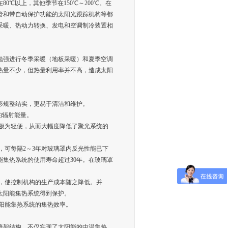
℃以上，其他季节在150℃～200℃。在
管和带自动保护功能的太阳光跟踪机构等都
采暖、热动力转换、发电和空调制冷装置相
勉强进行冬季采暖（地板采暖）和夏季空调
热量不少，但热量利用率并不高，造成太阳
形规整结实，更易于清洁和维护。
的辐射能量。
得极为轻便，从而大幅度降低了聚光系统的
，可每隔2～3年对玻璃罩内反光性能已下
能集热系统的使用寿命超过30年。在玻璃罩
少，使控制机构的生产成本随之降低。并
太阳能集热系统得到保护。
太阳能集热系统的集热效率。
镜架结构，不仅实现了太阳能的中温集热，