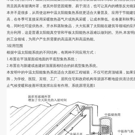
而且因具有玻璃外罩，使其外部坚固规整、易于清洁，也可让其内的槽形反光镜
本并不是很多，从而使这种中温太阳能集热系统更适合大量普及、应用于节能建
高，在冬季可直接采用采暖散热器气片或热风采暖，让成本降低。在春夏和秋季
电，同时也可提供热水、开水和蒸制食品，大大拓展了太阳能在建筑等领域的应
充分利用，这是普通太阳能真空管和平板太阳能热水器难以做到的。另外,本发明
的工业领域，为用户产生所需要的高温蒸汽和高温热能。
3应用范围
根据中温太阳能系统的不同结构，有两种不同应用方式：
1.布置在平顶屋面或地面的平底型集热系统；
2.布置在与新建或改建斜顶屋面相结合的斜底型集热系统。
本发明中的中温太阳能集热系统适合大面积工程铺装，不仅可把房顶铺满，如果需
阵，为学校、医院、宾馆、工厂、居民住宅和政府机构等源源不断地提供清洁优质
止气候变暖和改善环境发挥出应有作用。系统原理见图1