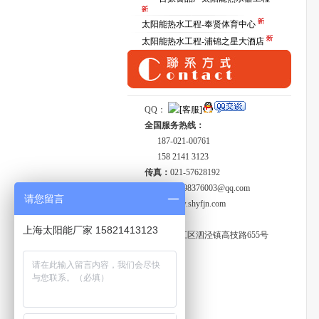
太阳能热水工程-奉贤体育中心
太阳能热水工程-浦锦之星大酒店
QQ：
全国服务热线：
187-021-00761
158 2141 3123
传真：
021-57628192
Email：
1098376003@qq.com
请您留言
http:
//www.shyfjn.com
工厂地址:
上海太阳能厂家 15821413123
上海市松江区泗泾镇高技路655号