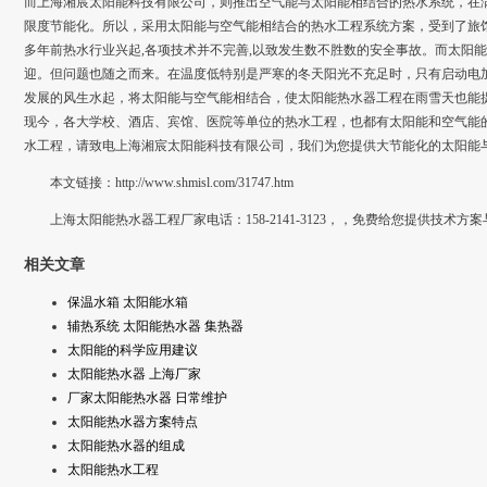
而上海湘宸太阳能科技有限公司，则推出空气能与太阳能相结合的热水系统，在满
限度节能化。所以，采用太阳能与空气能相结合的热水工程系统方案，受到了旅
多年前热水行业兴起,各项技术并不完善,以致发生数不胜数的安全事故。而太阳
迎。但问题也随之而来。在温度低特别是严寒的冬天阳光不充足时，只有启动电
发展的风生水起，将太阳能与空气能相结合，使太阳能热水器工程在雨雪天也能
现今，各大学校、酒店、宾馆、医院等单位的热水工程，也都有太阳能和空气能
水工程，请致电上海湘宸太阳能科技有限公司，我们为您提供大节能化的太阳能
本文链接：http://www.shmisl.com/31747.htm
上海太阳能热水器工程厂家电话：158-2141-3123，，免费给您提供技术方
相关文章
保温水箱 太阳能水箱
辅热系统 太阳能热水器 集热器
太阳能的科学应用建议
太阳能热水器 上海厂家
厂家太阳能热水器 日常维护
太阳能热水器方案特点
太阳能热水器的组成
太阳能热水工程