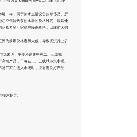
宸太阳能公司www.shmisl.com小
游艇一样，属于热水生活设备的奢侈品。所
抱怨空气能热泵热水器的价格过高，跟其他
销商都希望厂家能够降低价格，以此扩大销
正因为前期价格定得太低，导致沉浸行业多
程市场来说，主要还是集中在二、三线城
于高端产品，干嘛在二、三线城市集中呢。
不是厂家在进入市场时，没有定位好产品，
案与技术指导。