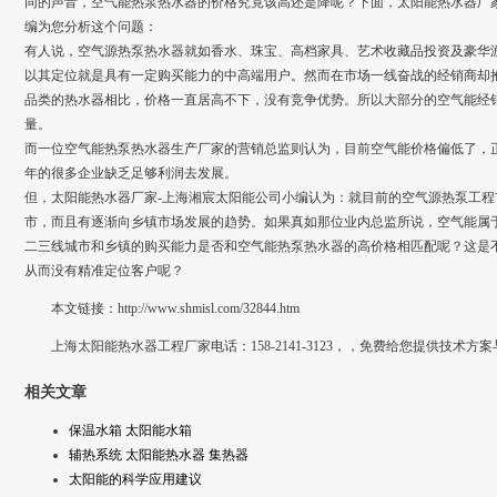
同的声音，空气能热泵热水器的价格究竟该高还是降呢？下面，太阳能热水器厂家-上海湘
编为您分析这个问题：
有人说，空气源热泵热水器就如香水、珠宝、高档家具、艺术收藏品投资及豪华
以其定位就是具有一定购买能力的中高端用户。然而在市场一线奋战的经销商却
品类的热水器相比，价格一直居高不下，没有竞争优势。所以大部分的空气能经
量。
而一位空气能热泵热水器生产厂家的营销总监则认为，目前空气能价格偏低了，
年的很多企业缺乏足够利润去发展。
但，太阳能热水器厂家-上海湘宸太阳能公司小编认为：就目前的空气源热泵工
市，而且有逐渐向乡镇市场发展的趋势。如果真如那位业内总监所说，空气能属
二三线城市和乡镇的购买能力是否和空气能热泵热水器的高价格相匹配呢？这是
从而没有精准定位客户呢？
本文链接：http://www.shmisl.com/32844.htm
上海太阳能热水器工程厂家电话：158-2141-3123，，免费给您提供技术方
相关文章
保温水箱 太阳能水箱
辅热系统 太阳能热水器 集热器
太阳能的科学应用建议