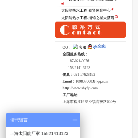
太阳能热水工程-奉贤体育中心
太阳能热水工程-浦锦之星大酒店
QQ：
全国服务热线：
187-021-00761
158 2141 3123
传真：
021-57628192
Email：
1098376003@qq.com
http:
//www.shyfjn.com
工厂地址:
上海市松江区泗泾镇高技路655号
请您留言
上海太阳能厂家 15821413123