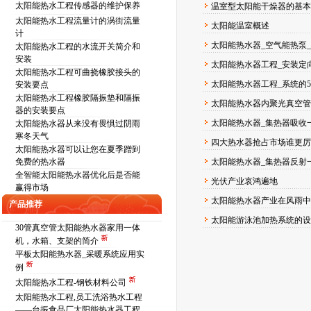
太阳能热水工程传感器的维护保养
温室型太阳能干燥器的基
太阳能热水工程流量计的涡街流量
太阳能温室概述
计
太阳能热水器_空气能热泵
太阳能热水工程的水流开关简介和
安装
太阳能热水器工程_安装定
太阳能热水工程可曲挠橡胶接头的
太阳能热水器工程_系统的
安装要点
太阳能热水工程橡胶隔振垫和隔振
太阳能热水器内聚光真空管
器的安装要点
太阳能热水器_集热器吸收
太阳能热水器从来没有畏惧过阴雨
寒冬天气
四大热水器抢占市场谁更厉
太阳能热水器可以让您在夏季蹭到
免费的热水器
太阳能热水器_集热器反射
全智能太阳能热水器优化后是否能
光伏产业哀鸿遍地
赢得市场
太阳能热水器产业在风雨
产品推荐
太阳能游泳池加热系统的设
30管真空管太阳能热水器家用一体
机，水箱、支架的简介
平板太阳能热水器_采暖系统应用实
例
太阳能热水工程-钢铁材料公司
太阳能热水工程,员工洗浴热水工程
——台振食品厂太阳能热水器工程