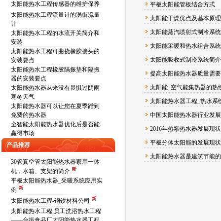
太阳能热水工程传感器的维护保养
平板太阳能管板结合方式
太阳能热水工程流量计的涡街流量
太阳能干燥优点及基本原
计
太阳能蒸汽喷射式制冷系
太阳能热水工程的水流开关简介和
安装
太阳能采暖和热水组合系统
太阳能热水工程可曲挠橡胶接头的
太阳能吸收式制冷系统简
安装要点
太阳能热水工程橡胶隔振垫和隔振
提高太阳能热水器质量需要
器的安装要点
太阳能_空气能集热器的热
太阳能热水器从来没有畏惧过阴雨
寒冬天气
太阳能热水器工程_热水系
太阳能热水器可以让您在夏季蹭到
免费的热水器
中国太阳能热水器行业发展
全智能太阳能热水器优化后是否能
2016年热泵热水器发展现
赢得市场
平板分体太阳能的发展现状
产品推荐
太阳能热水器是建筑节能的
30管真空管太阳能热水器家用一体
机，水箱、支架的简介
平板太阳能热水器_采暖系统应用实
例
太阳能热水工程-钢铁材料公司
太阳能热水工程,员工洗浴热水工程
——台振食品厂太阳能热水器工程